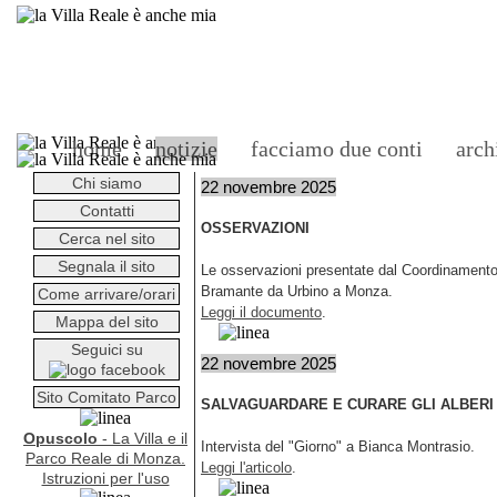
home
notizie
facciamo due conti
arch
Chi siamo
22 novembre 2025
Contatti
OSSERVAZIONI
Cerca nel sito
Segnala il sito
Le osservazioni presentate dal Coordinamento d
Bramante da Urbino a Monza.
Come arrivare/orari
Leggi il documento
.
Mappa del sito
Seguici su
22 novembre 2025
Sito Comitato Parco
SALVAGUARDARE E CURARE GLI ALBERI 
Opuscolo
- La Villa e il
Intervista del "Giorno" a Bianca Montrasio.
Parco Reale di Monza.
Leggi l'articolo
.
Istruzioni per l'uso