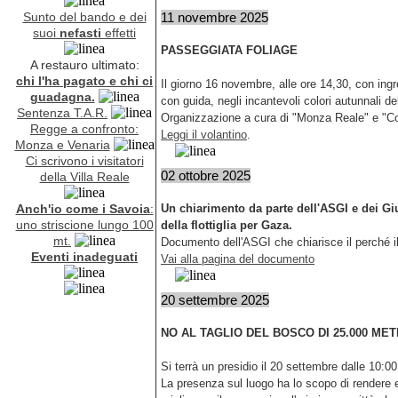
Sunto del bando e dei
11 novembre 2025
suoi
nefasti
effetti
PASSEGGIATA FOLIAGE
A restauro ultimato:
chi l'ha pagato e chi ci
Il giorno 16 novembre, alle ore 14,30, con ingr
guadagna.
con guida, negli incantevoli colori autunnali d
Sentenza T.A.R.
Organizzazione a cura di "Monza Reale" e "Com
Regge a confronto:
Leggi il volantino
.
Monza e Venaria
Ci scrivono i visitatori
02 ottobre 2025
della Villa Reale
Anch'io come i Savoia
:
Un chiarimento da parte dell'ASGI e dei Giu
uno striscione lungo 100
della flottiglia per Gaza.
mt.
Documento dell'ASGI che chiarisce il perché il
Eventi inadeguati
Vai alla pagina del documento
20 settembre 2025
NO AL TAGLIO DEL BOSCO DI 25.000 METRI 
Si terrà un presidio il 20 settembre dalle 10:0
La presenza sul luogo ha lo scopo di rendere ev