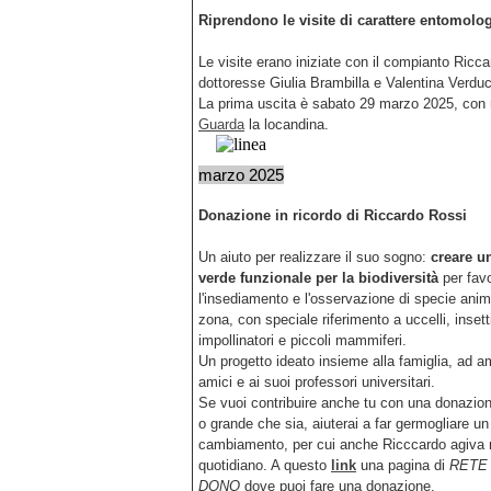
Riprendono le visite di carattere entomolo
Le visite erano iniziate con il compianto Ricca
dottoresse Giulia Brambilla e Valentina Verduc
La prima uscita è sabato 29 marzo 2025, con r
Guarda
la locandina.
marzo 2025
Donazione in ricordo di Riccardo Rossi
Un aiuto per realizzare il suo sogno:
creare u
verde funzionale per la biodiversità
per favo
l'insediamento e l'osservazione di specie anima
zona, con speciale riferimento a uccelli, insett
impollinatori e piccoli mammiferi.
Un progetto ideato insieme alla famiglia, ad a
amici e ai suoi professori universitari.
Se vuoi contribuire anche tu con una donazion
o grande che sia, aiuterai a far germogliare u
cambiamento, per cui anche Ricccardo agiva 
quotidiano. A questo
link
una pagina di
RETE
DONO
dove puoi fare una donazione.