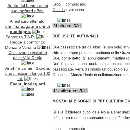
Leggi
il comunicato.
Sunto del bando e dei
Guarda
il volantino.
suoi
nefasti
effetti
A restauro ultimato:
24 ottobre 2021
chi l'ha pagato e chi ci
guadagna.
DUE USCITE AUTUNNALI
Sentenza T.A.R.
Regge a confronto:
Monza e Venaria
Due passeggiate tra gli alberi (e non solo) in 
Ci scrivono i visitatori
Ritrovo sempre presso la porticina delle Graz
della Villa Reale
Due, come detto, gli appuntamenti: mattina (or
Non è prevista una quota di partecipazione,
Anch'io come i Savoia
:
passeggiate, verrà distribuito un opuscolo sul
uno striscione lungo 100
Organizza Monza Reale in collaborazione col
mt.
Eventi inadeguati
07 settembre 2021
MONZA HA BISOGNO DI PIU' CULTURA E
Sì alla Biblioteca pubblica e No alla speculaz
più cultura e di meno consumo di suolo" - Gio
Leggi
il comunicato.