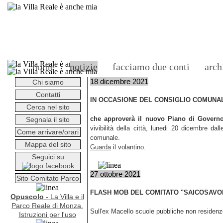
home
notizie
facciamo due conti
arch
18 dicembre 2021
Chi siamo
Contatti
IN OCCASIONE DEL CONSIGLIO COMUNA
Cerca nel sito
che approverà il nuovo Piano di Governo
Segnala il sito
vivibilità della città, lunedi 20 dicembre 
Come arrivare/orari
comunale.
Mappa del sito
Guarda
il volantino.
Seguici su
27 ottobre 2021
Sito Comitato Parco
FLASH MOB DEL COMITATO "SAICOSAV
Opuscolo
- La Villa e il
Parco Reale di Monza.
Sull'ex Macello scuole pubbliche non residenze
Istruzioni per l'uso