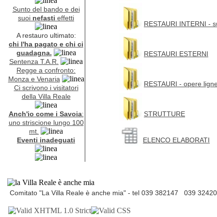
Sunto del bando e dei
suoi
nefasti
effetti
RESTAURI INTERNI - su
A restauro ultimato:
chi l'ha pagato e chi ci
guadagna.
RESTAURI ESTERNI
Sentenza T.A.R.
Regge a confronto:
Monza e Venaria
RESTAURI - opere ligne
Ci scrivono i visitatori
della Villa Reale
Anch'io come i Savoia
:
STRUTTURE
uno striscione lungo 100
mt.
Eventi inadeguati
ELENCO ELABORATI
Comitato "La Villa Reale è anche mia" - tel 039 382147 039 3242